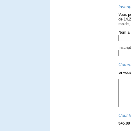
Inscrip
Vous po
de 14,2
rapide,
Nom à c
Inscrip
Comme
Si vous
Coût to
€45.00