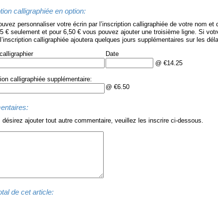
tion calligraphiée en option:
uvez personnaliser votre écrin par l’inscription calligraphiée de votre nom et 
5 € seulement et pour 6,50 € vous pouvez ajouter une troisième ligne. Si vot
 l’inscription calligraphiée ajoutera quelques jours supplémentaires sur les dél
alligraphier
Date
@ €14.25
tion calligraphiée supplémentaire:
@ €6.50
ntaires:
 désirez ajouter tout autre commentaire, veuillez les inscrire ci-dessous.
tal de cet article: