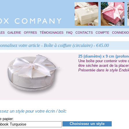
LES
GALERIE
OFFRES
TÉMOIGNAGES
FAQ
CONTACTS
COMPTE
CONNEXI
onnalisez votre article - Boîte à coiffure (circulaire) - €45.00
25 (diamètre) x 9 cm (profon
Une boîte pour contenir votre c
être séchée avant de la placer
Présentée dans le style
Endsl
ssez un style pour votre écrin / boît:
e papier:
Choisissez un style