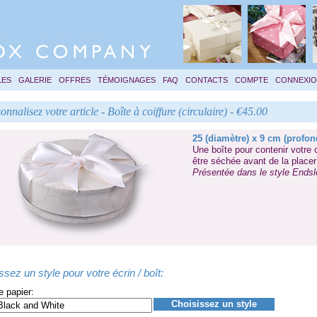
LES
GALERIE
OFFRES
TÉMOIGNAGES
FAQ
CONTACTS
COMPTE
CONNEXI
onnalisez votre article - Boîte à coiffure (circulaire) - €45.00
25 (diamètre) x 9 cm (profon
Une boîte pour contenir votre c
être séchée avant de la placer
Présentée dans le style
Endsl
ssez un style pour votre écrin / boît:
e papier:
Choisissez un style