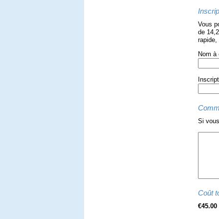
Inscrip
Vous po
de 14,2
rapide,
Nom à c
Inscrip
Comme
Si vous
Coût to
€45.00