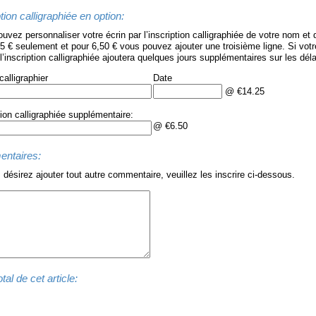
tion calligraphiée en option:
uvez personnaliser votre écrin par l’inscription calligraphiée de votre nom et 
5 € seulement et pour 6,50 € vous pouvez ajouter une troisième ligne. Si vot
 l’inscription calligraphiée ajoutera quelques jours supplémentaires sur les dél
alligraphier
Date
@ €14.25
tion calligraphiée supplémentaire:
@ €6.50
ntaires:
 désirez ajouter tout autre commentaire, veuillez les inscrire ci-dessous.
tal de cet article: