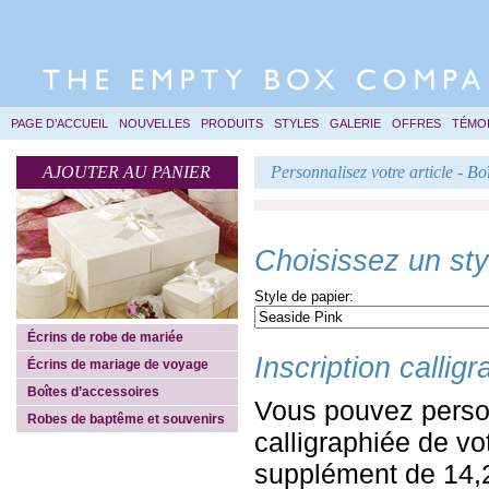
PAGE D’ACCUEIL
NOUVELLES
PRODUITS
STYLES
GALERIE
OFFRES
TÉMO
AJOUTER AU PANIER
Personnalisez votre article - Bo
Choisissez un styl
Style de papier:
Écrins de robe de mariée
Inscription callig
Écrins de mariage de voyage
Boîtes d’accessoires
Vous pouvez personn
Robes de baptême et souvenirs
calligraphiée de vo
supplément de 14,