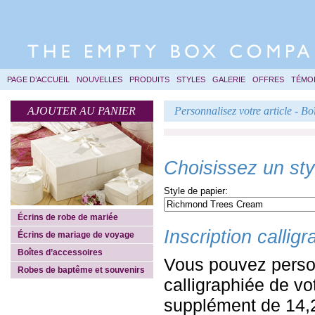
PAGE D’ACCUEIL
NOUVELLES
PRODUITS
STYLES
GALERIE
OFFRES
TÉMO
AJOUTER AU PANIER
Personnalisez votre article - Bo
Choisissez un styl
Style de papier:
Écrins de robe de mariée
Inscription callig
Écrins de mariage de voyage
Boîtes d’accessoires
Vous pouvez personn
Robes de baptême et souvenirs
calligraphiée de vo
supplément de 14,