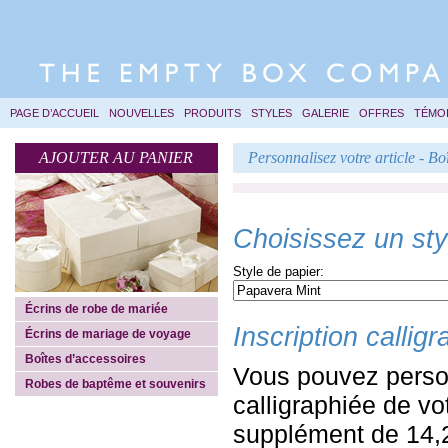
PAGE D’ACCUEIL
NOUVELLES
PRODUITS
STYLES
GALERIE
OFFRES
TÉMO
AJOUTER AU PANIER
Personnalisez votre article - Bo
Choisissez un styl
Style de papier:
Écrins de robe de mariée
Inscription callig
Écrins de mariage de voyage
Boîtes d’accessoires
Vous pouvez personn
Robes de baptême et souvenirs
calligraphiée de vo
supplément de 14,