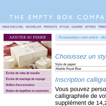
PAGE D’ACCUEIL
NOUVELLES
PRODUITS
STYLES
GALERIE
OFFRES
TÉMO
AJOUTER AU PANIER
Personnalisez votre article - Bo
Choisissez un styl
Style de papier:
Écrins de robe de mariée
Inscription callig
Écrins de mariage de voyage
Boîtes d’accessoires
Vous pouvez personn
Robes de baptême et souvenirs
calligraphiée de vo
supplément de 14,