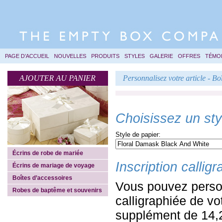
PAGE D’ACCUEIL
NOUVELLES
PRODUITS
STYLES
GALERIE
OFFRES
TÉMO
AJOUTER AU PANIER
Personnalisez votre article - Bo
Choisissez un styl
Style de papier:
Écrins de robe de mariée
Inscription callig
Écrins de mariage de voyage
Boîtes d’accessoires
Vous pouvez personn
Robes de baptême et souvenirs
calligraphiée de vo
supplément de 14,