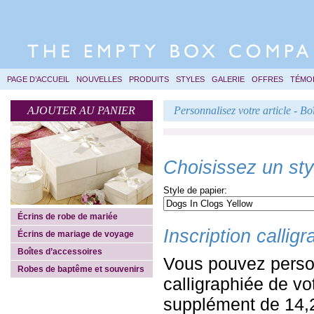
PAGE D’ACCUEIL
NOUVELLES
PRODUITS
STYLES
GALERIE
OFFRES
TÉMO
AJOUTER AU PANIER
Personnalisez votre article - Bo
Choisissez un styl
Style de papier:
Écrins de robe de mariée
Inscription callig
Écrins de mariage de voyage
Boîtes d’accessoires
Vous pouvez personn
Robes de baptême et souvenirs
calligraphiée de vo
supplément de 14,