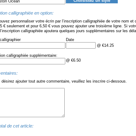
Choisissez un style
tion calligraphiée en option:
uvez personnaliser votre écrin par l’inscription calligraphiée de votre nom et 
5 € seulement et pour 6,50 € vous pouvez ajouter une troisième ligne. Si vot
 l’inscription calligraphiée ajoutera quelques jours supplémentaires sur les dél
alligraphier
Date
@ €14.25
tion calligraphiée supplémentaire:
@ €6.50
ntaires:
 désirez ajouter tout autre commentaire, veuillez les inscrire ci-dessous.
tal de cet article: