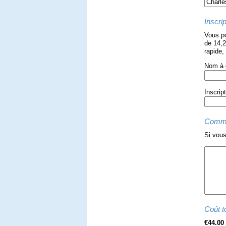
Inscrip
Vous po
de 14,2
rapide,
Nom à c
Inscrip
Comme
Si vous
Coût to
€44.00