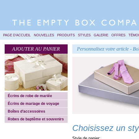
PAGE D’ACCUEIL
NOUVELLES
PRODUITS
STYLES
GALERIE
OFFRES
TÉMO
AJOUTER AU PANIER
Personnalisez votre article - Bo
Écrins de robe de mariée
Écrins de mariage de voyage
Boîtes d’accessoires
Robes de baptême et souvenirs
Choisissez un styl
Style de papier: